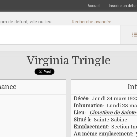
Accueil
|
Inscrire un défu
m de défunt, ville ou lieu
Recherche avancée
Virginia Tringle
sance
In
Décès
: Jeudi 24 mars 193
Inhumation
: Lundi 28 ma
Lieu:
Cimetière de Sainte
Situé à
: Sainte-Sabine
Emplacement
: Section I
Au même emplacement
: