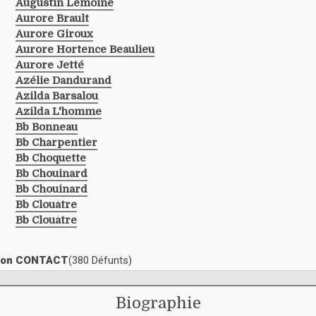
Augustin Lemoine
Aurore Brault
Aurore Giroux
Aurore Hortence Beaulieu
Aurore Jetté
Azélie Dandurand
Azilda Barsalou
Azilda L'homme
Bb Bonneau
Bb Charpentier
Bb Choquette
Bb Chouinard
Bb Chouinard
Bb Clouâtre
Bb Clouâtre
ection CONTACT
(380 Défunts)
Biographie