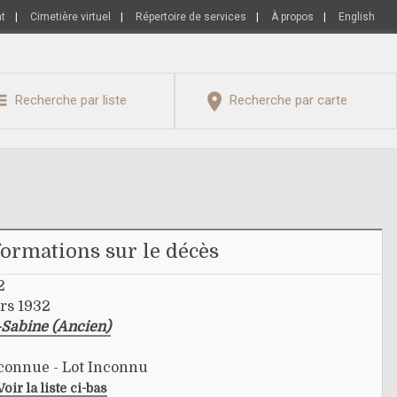
nt
|
Cimetière virtuel
|
Répertoire de services
|
À propos
|
English
Recherche par liste
Recherche par carte
formations sur le décès
2
rs 1932
-Sabine (Ancien)
nconnue - Lot Inconnu
Voir la liste ci-bas