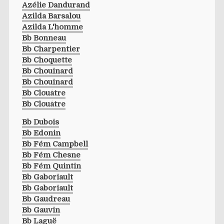
Azélie Dandurand
Azilda Barsalou
Azilda L'homme
Bb Bonneau
Bb Charpentier
Bb Choquette
Bb Chouinard
Bb Chouinard
Bb Clouâtre
Bb Clouâtre
Bb Dubois
Bb Edonin
Bb Fém Campbell
Bb Fém Chesne
Bb Fém Quintin
Bb Gaboriault
Bb Gaboriault
Bb Gaudreau
Bb Gauvin
Bb Laguë