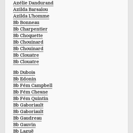
Azélie Dandurand
Azilda Barsalou
Azilda L'homme
Bb Bonneau
Bb Charpentier
Bb Choquette
Bb Chouinard
Bb Chouinard
Bb Clouâtre
Bb Clouâtre
Bb Dubois
Bb Edonin
Bb Fém Campbell
Bb Fém Chesne
Bb Fém Quintin
Bb Gaboriault
Bb Gaboriault
Bb Gaudreau
Bb Gauvin
Bb Laguë