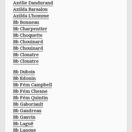
Azélie Dandurand
Azilda Barsalou
Azilda L'homme
Bb Bonneau
Bb Charpentier
Bb Choquette
Bb Chouinard
Bb Chouinard
Bb Clouâtre
Bb Clouâtre
Bb Dubois
Bb Edonin
Bb Fém Campbell
Bb Fém Chesne
Bb Fém Quintin
Bb Gaboriault
Bb Gaudreau
Bb Gauvin
Bb Laguë
Bb Lanoue