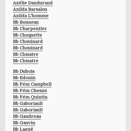
Azélie Dandurand
Azilda Barsalou
Azilda L'homme
Bb Bonneau
Bb Charpentier
Bb Choquette
Bb Chouinard
Bb Chouinard
Bb Clouâtre
Bb Clouâtre
Bb Dubois
Bb Edonin
Bb Fém Campbell
Bb Fém Chesne
Bb Fém Quintin
Bb Gaboriault
Bb Gaboriault
Bb Gaudreau
Bb Gauvin
Bb Laguë