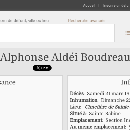
Accueil
|
Inscrire un défu
m de défunt, ville ou lieu
Recherche avancée
Alphonse Aldéi Boudrea
sance
In
Décès
: Samedi 21 mars 1
Inhumation
: Dimanche 2
Lieu:
Cimetière de Sainte
Situé à
: Sainte-Sabine
Emplacement
: Section I
Au même emplacement
: