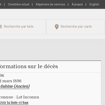
nt
|
Cimetière virtuel
|
Répertoire de services
|
À propos
|
English
Recherche par liste
Recherche par carte
u
formations sur le décès
896
2 mars 1896
-Sabine (Ancien)
nconnue - Lot Inconnu
Voir la liste ci-bas