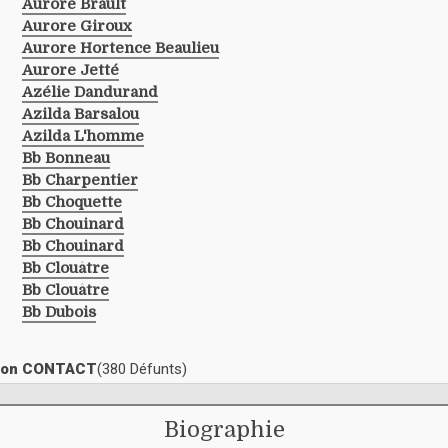
Aurore Brault
Aurore Giroux
Aurore Hortence Beaulieu
Aurore Jetté
Azélie Dandurand
Azilda Barsalou
Azilda L'homme
Bb Bonneau
Bb Charpentier
Bb Choquette
Bb Chouinard
Bb Chouinard
Bb Clouâtre
Bb Clouâtre
Bb Dubois
ection CONTACT
(380 Défunts)
Biographie