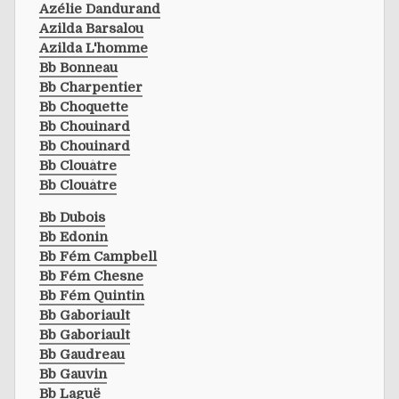
Azélie Dandurand
Azilda Barsalou
Azilda L'homme
Bb Bonneau
Bb Charpentier
Bb Choquette
Bb Chouinard
Bb Chouinard
Bb Clouâtre
Bb Clouâtre
Bb Dubois
Bb Edonin
Bb Fém Campbell
Bb Fém Chesne
Bb Fém Quintin
Bb Gaboriault
Bb Gaboriault
Bb Gaudreau
Bb Gauvin
Bb Laguë