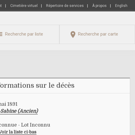
nt
|
Cimetière virtuel
|
Répertoire de services
|
À propos
|
English
Recherche par liste
Recherche par carte
formations sur le décès
mai 1891
-Sabine (Ancien)
nconnue - Lot Inconnu
Voir la liste ci-bas