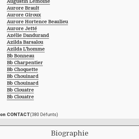
Augustin Lemoine
Aurore Brault
Aurore Giroux
Aurore Hortence Beaulieu
Aurore Jetté
Azélie Dandurand
Azilda Barsalou
Azilda L'homme
Bb Bonneau
Bb Charpentier
Bb Choquette
Bb Chouinard
Bb Chouinard
Bb Clouâtre
Bb Clouâtre
ection CONTACT
(380 Défunts)
Biographie