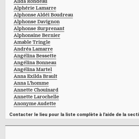
Alida Rondeau
Alphérie Lamarre
Alphonse Aldéi Boudreau
Alphonse Davignon
Alphonse Surprenant
Alphonsine Bernier
Amable Tringle
Andréa Lamarre
Angélina Bessette
Angélina Bonneau
Angélina Martel
Anna Exilda Brault
Anna L'homme
Annette Chouinard
Annette Larochelle
Anonyme Audette
Contacter le lieu pour la liste complète à l'aide de la s