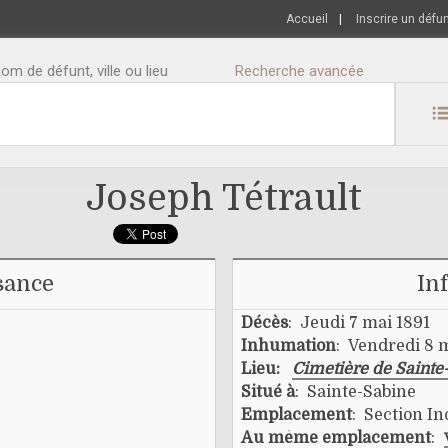
Accueil
|
Inscrire un défu
m de défunt, ville ou lieu
Recherche avancée
Joseph Tétrault
sance
In
Décès
: Jeudi 7 mai 1891
Inhumation
: Vendredi 8 
Lieu:
Cimetière de Sainte
Situé à
: Sainte-Sabine
Emplacement
: Section I
Au même emplacement
: