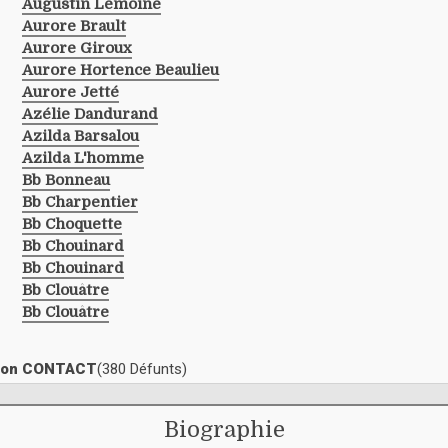
Augustin Lemoine
Aurore Brault
Aurore Giroux
Aurore Hortence Beaulieu
Aurore Jetté
Azélie Dandurand
Azilda Barsalou
Azilda L'homme
Bb Bonneau
Bb Charpentier
Bb Choquette
Bb Chouinard
Bb Chouinard
Bb Clouâtre
Bb Clouâtre
ection CONTACT
(380 Défunts)
Biographie