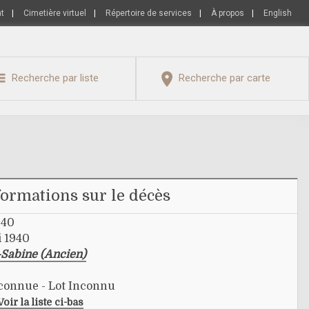
nt
|
Cimetière virtuel
|
Répertoire de services
|
À propos
|
English
Recherche par liste
Recherche par carte
formations sur le décès
940
i 1940
-Sabine (Ancien)
nconnue - Lot Inconnu
Voir la liste ci-bas