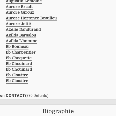
Augustin Lemoine
Aurore Brault
Aurore Giroux
Aurore Hortence Beaulieu
Aurore Jetté
Azélie Dandurand
Azilda Barsalou
Azilda L'homme
Bb Bonneau
Bb Charpentier
Bb Choquette
Bb Chouinard
Bb Chouinard
Bb Clouâtre
Bb Clouâtre
ection CONTACT
(380 Défunts)
Biographie