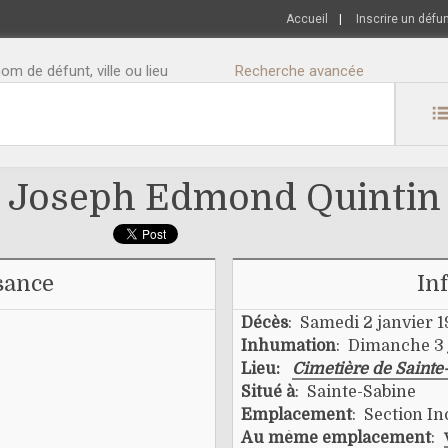
Accueil
|
Inscrire un défu
m de défunt, ville ou lieu
Recherche avancée
Joseph Edmond Quintin
sance
In
Décès
: Samedi 2 janvier 
Inhumation
: Dimanche 3 
Lieu:
Cimetière de Sainte
Situé à
: Sainte-Sabine
Emplacement
: Section I
Au même emplacement
: