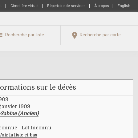
nt
|
Cimetière virtuel
|
Répertoire de services
|
À propos
|
English
Recherche par liste
Recherche par carte
formations sur le décès
1909
janvier 1909
-Sabine (Ancien)
nconnue - Lot Inconnu
Voir la liste ci-bas