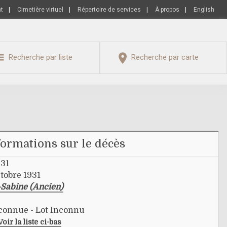
nt
|
Cimetière virtuel
|
Répertoire de services
|
À propos
|
English
Recherche par liste
Recherche par carte
formations sur le décès
931
tobre 1931
-Sabine (Ancien)
nconnue - Lot Inconnu
Voir la liste ci-bas