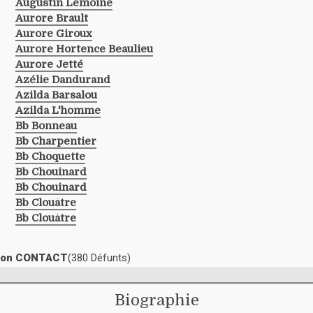
Augustin Lemoine
Aurore Brault
Aurore Giroux
Aurore Hortence Beaulieu
Aurore Jetté
Azélie Dandurand
Azilda Barsalou
Azilda L'homme
Bb Bonneau
Bb Charpentier
Bb Choquette
Bb Chouinard
Bb Chouinard
Bb Clouâtre
Bb Clouâtre
ection CONTACT
(380 Défunts)
Biographie