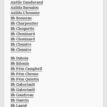
Azélie Dandurand
Azilda Barsalou
Azilda L'homme
Bb Bonneau
Bb Charpentier
Bb Choquette
Bb Chouinard
Bb Chouinard
Bb Clouâtre
Bb Clouâtre
Bb Dubois
Bb Edonin
Bb Fém Campbell
Bb Fém Chesne
Bb Fém Quintin
Bb Gaboriault
Bb Gaboriault
Bb Gaudreau
Bb Gauvin
Bb Laguë