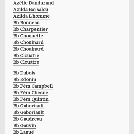
Azélie Dandurand
Azilda Barsalou
Azilda L'homme
Bb Bonneau
Bb Charpentier
Bb Choquette
Bb Chouinard
Bb Chouinard
Bb Clouâtre
Bb Clouâtre
Bb Dubois
Bb Edonin
Bb Fém Campbell
Bb Fém Chesne
Bb Fém Quintin
Bb Gaboriault
Bb Gaboriault
Bb Gaudreau
Bb Gauvin
Bb Laguë