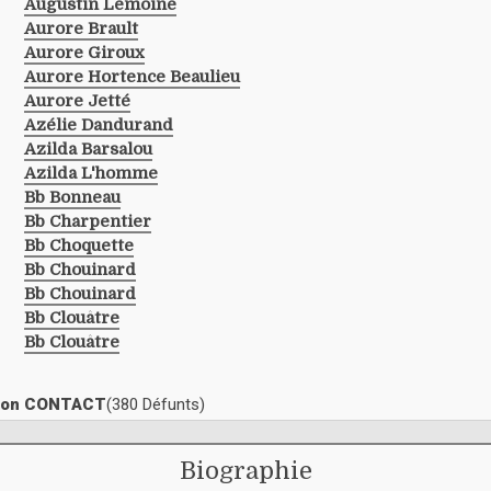
Augustin Lemoine
Aurore Brault
Aurore Giroux
Aurore Hortence Beaulieu
Aurore Jetté
Azélie Dandurand
Azilda Barsalou
Azilda L'homme
Bb Bonneau
Bb Charpentier
Bb Choquette
Bb Chouinard
Bb Chouinard
Bb Clouâtre
Bb Clouâtre
ection CONTACT
(380 Défunts)
Biographie