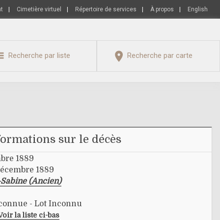
nt
|
Cimetière virtuel
|
Répertoire de services
|
À propos
|
English
Recherche par liste
Recherche par carte
formations sur le décès
bre 1889
décembre 1889
-Sabine (Ancien)
nconnue - Lot Inconnu
Voir la liste ci-bas