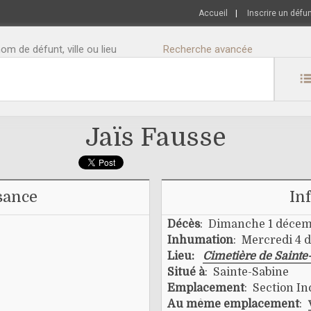
Accueil
|
Inscrire un défu
m de défunt, ville ou lieu
Recherche avancée
Jaïs Fausse
sance
In
Décès
: Dimanche 1 décem
Inhumation
: Mercredi 4 
Lieu:
Cimetière de Sainte
Situé à
: Sainte-Sabine
Emplacement
: Section I
Au même emplacement
: