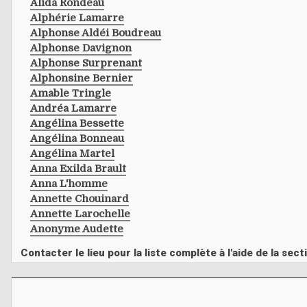
Alida Rondeau
Alphérie Lamarre
Alphonse Aldéi Boudreau
Alphonse Davignon
Alphonse Surprenant
Alphonsine Bernier
Amable Tringle
Andréa Lamarre
Angélina Bessette
Angélina Bonneau
Angélina Martel
Anna Exilda Brault
Anna L'homme
Annette Chouinard
Annette Larochelle
Anonyme Audette
Contacter le lieu pour la liste complète à l'aide de la s