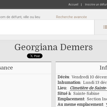
Accueil
|
Inscrire un défu
m de défunt, ville ou lieu
Recherche avancée
Georgiana Demers
sance
In
Décès
: Vendredi 10 déce
Inhumation
: Lundi 13 dé
Lieu:
Cimetière de Sainte
Situé à
: Sainte-Sabine
Emplacement
: Section I
Au même emplacement
: