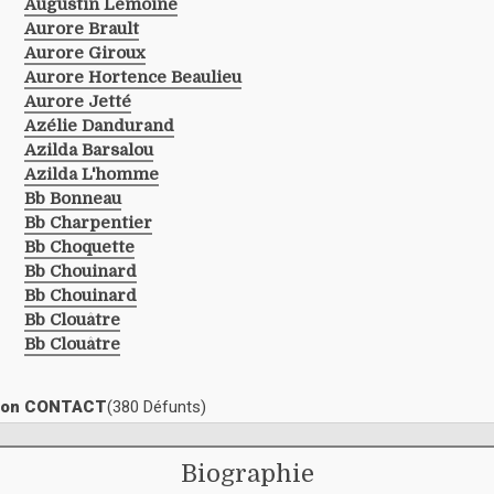
Augustin Lemoine
Aurore Brault
Aurore Giroux
Aurore Hortence Beaulieu
Aurore Jetté
Azélie Dandurand
Azilda Barsalou
Azilda L'homme
Bb Bonneau
Bb Charpentier
Bb Choquette
Bb Chouinard
Bb Chouinard
Bb Clouâtre
Bb Clouâtre
ection CONTACT
(380 Défunts)
Biographie