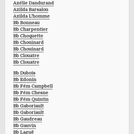
Azélie Dandurand
Azilda Barsalou
Azilda L'homme
Bb Bonneau
Bb Charpentier
Bb Choquette
Bb Chouinard
Bb Chouinard
Bb Clouâtre
Bb Clouâtre
Bb Dubois
Bb Edonin
Bb Fém Campbell
Bb Fém Chesne
Bb Fém Quintin
Bb Gaboriault
Bb Gaboriault
Bb Gaudreau
Bb Gauvin
Bb Laguë