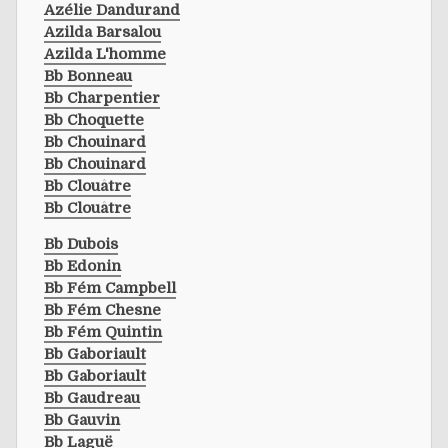
Azélie Dandurand
Azilda Barsalou
Azilda L'homme
Bb Bonneau
Bb Charpentier
Bb Choquette
Bb Chouinard
Bb Chouinard
Bb Clouâtre
Bb Clouâtre
Bb Dubois
Bb Edonin
Bb Fém Campbell
Bb Fém Chesne
Bb Fém Quintin
Bb Gaboriault
Bb Gaboriault
Bb Gaudreau
Bb Gauvin
Bb Laguë