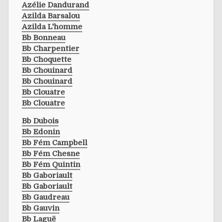
Azélie Dandurand
Azilda Barsalou
Azilda L'homme
Bb Bonneau
Bb Charpentier
Bb Choquette
Bb Chouinard
Bb Chouinard
Bb Clouâtre
Bb Clouâtre
Bb Dubois
Bb Edonin
Bb Fém Campbell
Bb Fém Chesne
Bb Fém Quintin
Bb Gaboriault
Bb Gaboriault
Bb Gaudreau
Bb Gauvin
Bb Laguë