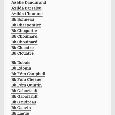
Azélie Dandurand
Azilda Barsalou
Azilda L'homme
Bb Bonneau
Bb Charpentier
Bb Choquette
Bb Chouinard
Bb Chouinard
Bb Clouâtre
Bb Clouâtre
Bb Dubois
Bb Edonin
Bb Fém Campbell
Bb Fém Chesne
Bb Fém Quintin
Bb Gaboriault
Bb Gaboriault
Bb Gaudreau
Bb Gauvin
Bb Laguë