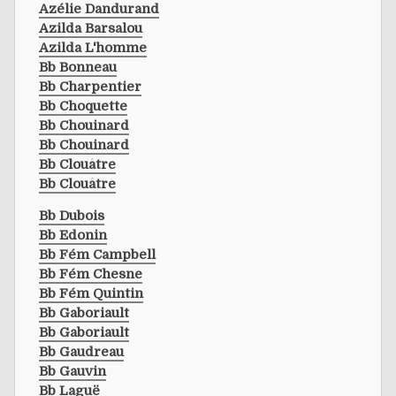
Azélie Dandurand
Azilda Barsalou
Azilda L'homme
Bb Bonneau
Bb Charpentier
Bb Choquette
Bb Chouinard
Bb Chouinard
Bb Clouâtre
Bb Clouâtre
Bb Dubois
Bb Edonin
Bb Fém Campbell
Bb Fém Chesne
Bb Fém Quintin
Bb Gaboriault
Bb Gaboriault
Bb Gaudreau
Bb Gauvin
Bb Laguë