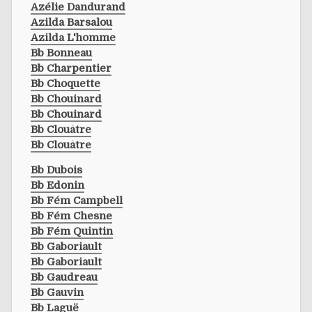
Azélie Dandurand
Azilda Barsalou
Azilda L'homme
Bb Bonneau
Bb Charpentier
Bb Choquette
Bb Chouinard
Bb Chouinard
Bb Clouâtre
Bb Clouâtre
Bb Dubois
Bb Edonin
Bb Fém Campbell
Bb Fém Chesne
Bb Fém Quintin
Bb Gaboriault
Bb Gaboriault
Bb Gaudreau
Bb Gauvin
Bb Laguë