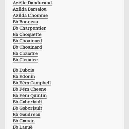
Azélie Dandurand
Azilda Barsalou
Azilda L'homme
Bb Bonneau
Bb Charpentier
Bb Choquette
Bb Chouinard
Bb Chouinard
Bb Clouâtre
Bb Clouâtre
Bb Dubois
Bb Edonin
Bb Fém Campbell
Bb Fém Chesne
Bb Fém Quintin
Bb Gaboriault
Bb Gaboriault
Bb Gaudreau
Bb Gauvin
Bb Laguë