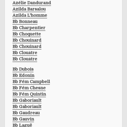
Azélie Dandurand
Azilda Barsalou
Azilda L'homme
Bb Bonneau
Bb Charpentier
Bb Choquette
Bb Chouinard
Bb Chouinard
Bb Clouâtre
Bb Clouâtre
Bb Dubois
Bb Edonin
Bb Fém Campbell
Bb Fém Chesne
Bb Fém Quintin
Bb Gaboriault
Bb Gaboriault
Bb Gaudreau
Bb Gauvin
Bb Laguë