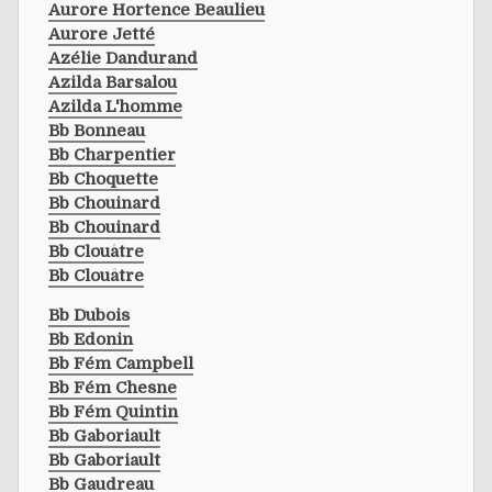
Aurore Hortence Beaulieu
Aurore Jetté
Azélie Dandurand
Azilda Barsalou
Azilda L'homme
Bb Bonneau
Bb Charpentier
Bb Choquette
Bb Chouinard
Bb Chouinard
Bb Clouâtre
Bb Clouâtre
Bb Dubois
Bb Edonin
Bb Fém Campbell
Bb Fém Chesne
Bb Fém Quintin
Bb Gaboriault
Bb Gaboriault
Bb Gaudreau