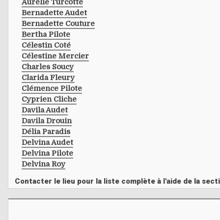
Aurélie Turcotte
Bernadette Audet
Bernadette Couture
Bertha Pilote
Célestin Côté
Célestine Mercier
Charles Soucy
Clarida Fleury
Clémence Pilote
Cyprien Cliche
Davila Audet
Davila Drouin
Délia Paradis
Delvina Audet
Delvina Pilote
Delvina Roy
Contacter le lieu pour la liste complète à l'aide de la s