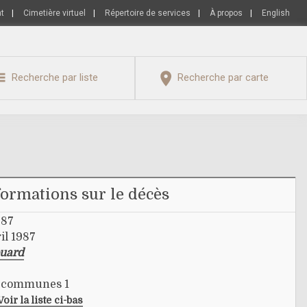
nt
|
Cimetière virtuel
|
Répertoire de services
|
À propos
|
English
Recherche par liste
Recherche par carte
formations sur le décès
987
il 1987
ouard
s communes 1
Voir la liste ci-bas