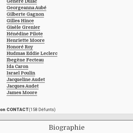
Genere Dulac
Georgeanna Aubé
Gilberte Gagnon
Gilles Hince
Gisèle Grenier
Hénédine Pilote
Henriette Moore
Honoré Roy
Hudmas Eddie Leclerc
Ibegène Fecteau
Ida Caron
Israel Poulin
Jacqueline Audet
Jacques Audet
James Moore
ection CONTACT
(158 Défunts)
Biographie