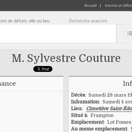
Accueil
|
Inscrire un défu
m de défunt, ville ou lieu
Recherche avancée
M. Sylvestre Couture
sance
In
Décès
: Samedi 28 mars 1
Inhumation
: Samedi 4 avr
Lieu:
Cimetière Saint-Éd
Situé à
: Frampton
Emplacement
: Lot Fosse
Au même emplacement
: