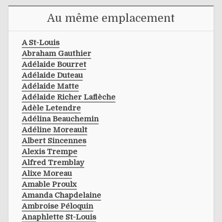
Au même emplacement
A St-Louis
Abraham Gauthier
Adélaide Bourret
Adélaide Duteau
Adélaide Matte
Adélaide Richer Laflèche
Adèle Letendre
Adélina Beauchemin
Adéline Moreault
Albert Sincennes
Alexis Trempe
Alfred Tremblay
Alixe Moreau
Amable Proulx
Amanda Chapdelaine
Ambroise Péloquin
Anaphlette St-Louis