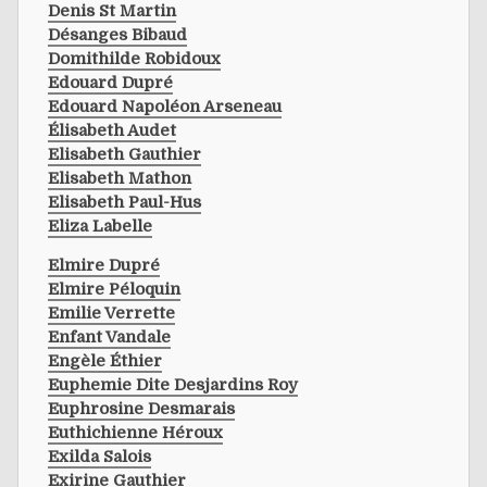
Denis St Martin
Désanges Bibaud
Domithilde Robidoux
Edouard Dupré
Edouard Napoléon Arseneau
Élisabeth Audet
Elisabeth Gauthier
Elisabeth Mathon
Elisabeth Paul-Hus
Eliza Labelle
Elmire Dupré
Elmire Péloquin
Emilie Verrette
Enfant Vandale
Engèle Éthier
Euphemie Dite Desjardins Roy
Euphrosine Desmarais
Euthichienne Héroux
Exilda Salois
Exirine Gauthier