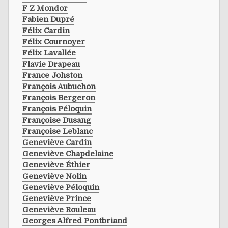
F Z Mondor
Fabien Dupré
Félix Cardin
Félix Cournoyer
Félix Lavallée
Flavie Drapeau
France Johston
François Aubuchon
François Bergeron
François Péloquin
Françoise Dusang
Françoise Leblanc
Geneviève Cardin
Geneviève Chapdelaine
Geneviève Éthier
Geneviève Nolin
Geneviève Péloquin
Geneviève Prince
Geneviève Rouleau
Georges Alfred Pontbriand