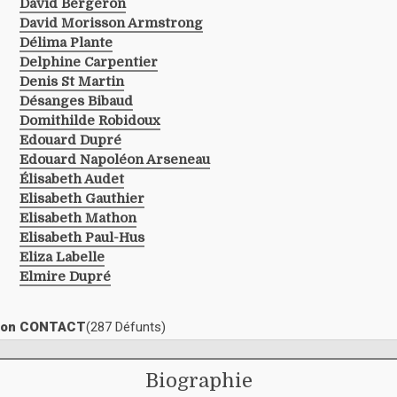
David Bergeron
David Morisson Armstrong
Délima Plante
Delphine Carpentier
Denis St Martin
Désanges Bibaud
Domithilde Robidoux
Edouard Dupré
Edouard Napoléon Arseneau
Élisabeth Audet
Elisabeth Gauthier
Elisabeth Mathon
Elisabeth Paul-Hus
Eliza Labelle
Elmire Dupré
ection CONTACT
(287 Défunts)
Biographie