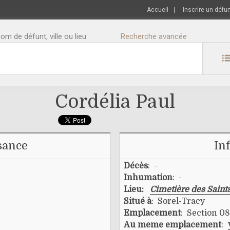
Accueil
|
Inscrire un défu
m de défunt, ville ou lieu
Recherche avancée
Cordélia Paul
sance
In
Décès
: -
Inhumation
: -
Lieu:
Cimetière des Saint
Situé à
: Sorel-Tracy
Emplacement
: Section 08
Au même emplacement
: