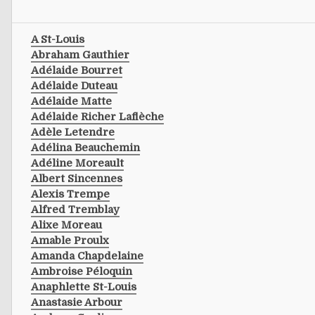
A St-Louis
Abraham Gauthier
Adélaide Bourret
Adélaide Duteau
Adélaide Matte
Adélaide Richer Laflèche
Adèle Letendre
Adélina Beauchemin
Adéline Moreault
Albert Sincennes
Alexis Trempe
Alfred Tremblay
Alixe Moreau
Amable Proulx
Amanda Chapdelaine
Ambroise Péloquin
Anaphlette St-Louis
Anastasie Arbour