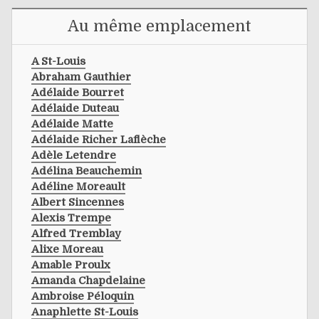
Au même emplacement
A St-Louis
Abraham Gauthier
Adélaide Bourret
Adélaide Duteau
Adélaide Matte
Adélaide Richer Laflèche
Adèle Letendre
Adélina Beauchemin
Adéline Moreault
Albert Sincennes
Alexis Trempe
Alfred Tremblay
Alixe Moreau
Amable Proulx
Amanda Chapdelaine
Ambroise Péloquin
Anaphlette St-Louis