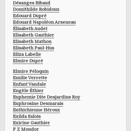
Désanges Bibaud
Domithilde Robidoux
Edouard Dupré
Edouard Napoléon Arseneau
Élisabeth Audet
Elisabeth Gauthier
Elisabeth Mathon
Elisabeth Paul-Hus
Eliza Labelle
Elmire Dupré
Elmire Péloquin
Emilie Verrette
Enfant Vandale
Engèle Éthier
Euphemie Dite Desjardins Roy
Euphrosine Desmarais
Euthichienne Héroux
Exilda Salois
Exirine Gauthier
F Z Mondor