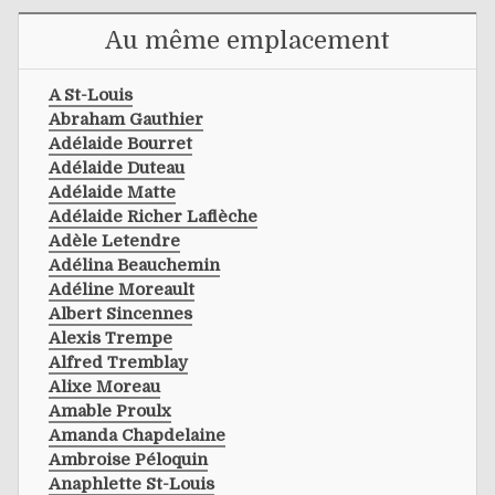
Au même emplacement
A St-Louis
Abraham Gauthier
Adélaide Bourret
Adélaide Duteau
Adélaide Matte
Adélaide Richer Laflèche
Adèle Letendre
Adélina Beauchemin
Adéline Moreault
Albert Sincennes
Alexis Trempe
Alfred Tremblay
Alixe Moreau
Amable Proulx
Amanda Chapdelaine
Ambroise Péloquin
Anaphlette St-Louis