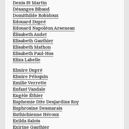
Denis St Martin
Désanges Bibaud
Domithilde Robidoux
Edouard Dupré
Edouard Napoléon Arseneau
Élisabeth Audet
Elisabeth Gauthier
Elisabeth Mathon
Elisabeth Paul-Hus
Eliza Labelle
Elmire Dupré
Elmire Péloquin
Emilie Verrette
Enfant Vandale
Engèle Éthier
Euphemie Dite Desjardins Roy
Euphrosine Desmarais
Euthichienne Héroux
Exilda Salois
Exirine Gauthier