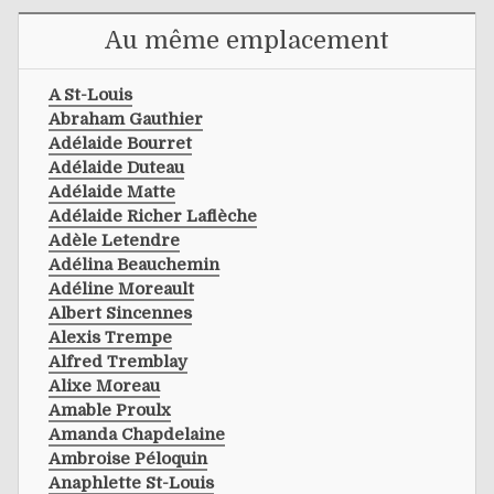
Au même emplacement
A St-Louis
Abraham Gauthier
Adélaide Bourret
Adélaide Duteau
Adélaide Matte
Adélaide Richer Laflèche
Adèle Letendre
Adélina Beauchemin
Adéline Moreault
Albert Sincennes
Alexis Trempe
Alfred Tremblay
Alixe Moreau
Amable Proulx
Amanda Chapdelaine
Ambroise Péloquin
Anaphlette St-Louis