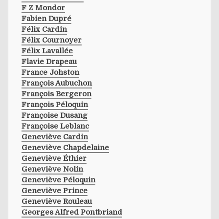
F Z Mondor
Fabien Dupré
Félix Cardin
Félix Cournoyer
Félix Lavallée
Flavie Drapeau
France Johston
François Aubuchon
François Bergeron
François Péloquin
Françoise Dusang
Françoise Leblanc
Geneviève Cardin
Geneviève Chapdelaine
Geneviève Éthier
Geneviève Nolin
Geneviève Péloquin
Geneviève Prince
Geneviève Rouleau
Georges Alfred Pontbriand