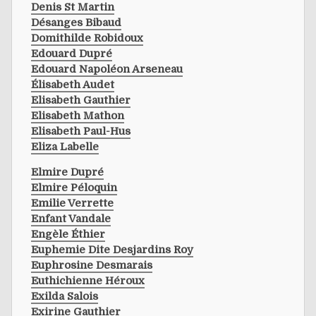
Denis St Martin
Désanges Bibaud
Domithilde Robidoux
Edouard Dupré
Edouard Napoléon Arseneau
Élisabeth Audet
Elisabeth Gauthier
Elisabeth Mathon
Elisabeth Paul-Hus
Eliza Labelle
Elmire Dupré
Elmire Péloquin
Emilie Verrette
Enfant Vandale
Engèle Éthier
Euphemie Dite Desjardins Roy
Euphrosine Desmarais
Euthichienne Héroux
Exilda Salois
Exirine Gauthier