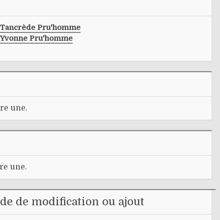
Tancrède Pru'homme
Yvonne Pru'homme
re une.
re une.
e de modification ou ajout