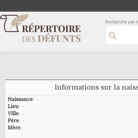
Recherche par no
Informations sur la nais
Naissance
: -
Lieu
: -
Ville
: -
Père
: -
Mère
: -