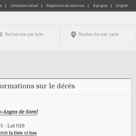
nt
|
Cimetière virtuel
|
Répertoire de services
|
À propos
|
English
Recherche par liste
Recherche par carte
formations sur le décès
s-Anges de Sorel
5 - Lot 019
Voir la liste ci-bas