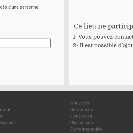
écès d'une personne.
Ce lieu ne partici
1- Vous pouvez contacte
2- Il est possible d'a
Nouvelles
défunt
Références
el
Liens utiles
Services
Plan du site
Carte interactive