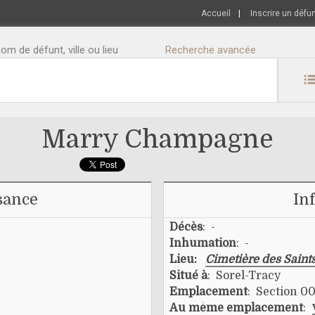
Accueil
|
Inscrire un défu
m de défunt, ville ou lieu
Recherche avancée
Marry Champagne
sance
In
Décès
: -
Inhumation
: -
Lieu:
Cimetière des Saint
Situé à
: Sorel-Tracy
Emplacement
: Section 00
Au même emplacement
: