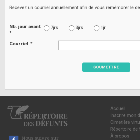
Recevez un courriel annuellement afin de vous remémorer le d
Nb. jour avant
7jrs
3jrs
1jr
*
Courriel
: *
SOUMETTRE
Accueil
Inscrire mon 
Cimetière virtu
Répertoire de 
À propos
Nous suivre sur