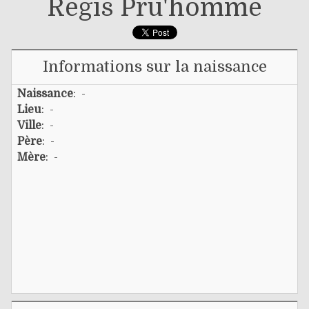
Régis Pru'homme
Informations sur la naissance
Naissance
: -
Lieu
: -
Ville
: -
Père
: -
Mère
: -