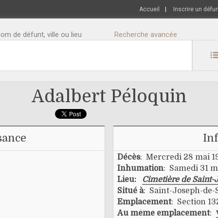
Accueil
|
Inscrire un défu
m de défunt, ville ou lieu
Recherche avancée
Adalbert Péloquin
sance
In
Décès
: Mercredi 28 mai 1
Inhumation
: Samedi 31 m
Lieu:
Cimetière de Saint-
Situé à
: Saint-Joseph-de-
Emplacement
: Section 13
Au même emplacement
: