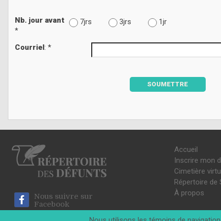
Nb. jour avant
7jrs
3jrs
1jr
*
Courriel
: *
SOUMETTRE
Accueil
Inscrire mon 
Cimetière virtu
Répertoire de 
À propos
Nous suivre sur
Facebook
Nous utilisons les témoins de navigation 