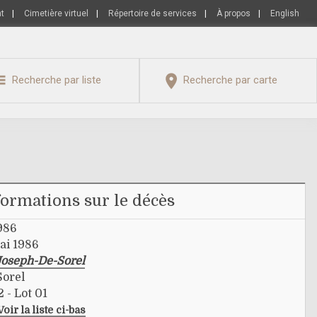
nt
|
Cimetière virtuel
|
Répertoire de services
|
À propos
|
English
Recherche par liste
Recherche par carte
formations sur le décès
986
ai 1986
Joseph-De-Sorel
Sorel
2 - Lot 01
Voir la liste ci-bas