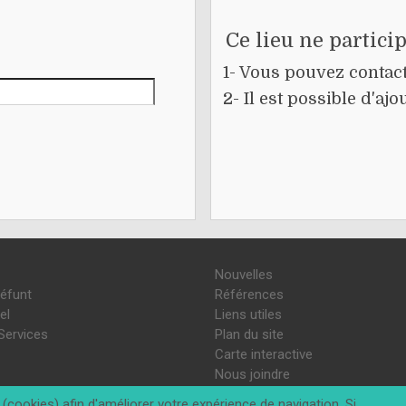
Ce lieu ne partici
1- Vous pouvez contacte
2- Il est possible d'a
Nouvelles
défunt
Références
el
Liens utiles
Services
Plan du site
Carte interactive
Nous joindre
(cookies) afin d'améliorer votre expérience de navigation. Si