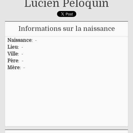
Lucien Péloquin
Informations sur la naissance
Naissance
: -
Lieu
: -
Ville
: -
Père
: -
Mère
: -