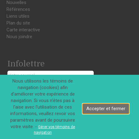
Nouvelles
Références
Liens utiles
Plan du site
Carte interactive
Nous joindre
Infolettre
Nous utilisons les témoins de
S'INSCRIRE
navigation (cookies) afin
d'améliorer votre expérience de
navigation. Si vous n'êtes pas à
l'aise avec l'utilisation de ces
Accepter et fermer
informations, veuillez revoir vos
paramètres avant de poursuivre
Tous droits réservés © Innovations DJD Inc. 2026
votre visite. -
Gérer vos témoins de
navigation
|
Confidentialité
Termes d'utilisation