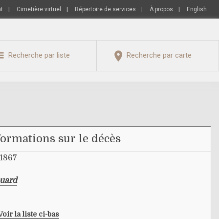
nt
|
Cimetière virtuel
|
Répertoire de services
|
À propos
|
English
Recherche par liste
Recherche par carte
formations sur le décès
 1867
ouard
Voir la liste ci-bas