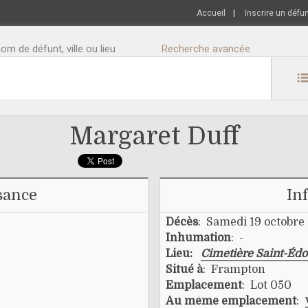
Accueil
|
Inscrire un défu
m de défunt, ville ou lieu
Recherche avancée
Margaret Duff
sance
In
Décès
: Samedi 19 octobre
Inhumation
: -
Lieu:
Cimetière Saint-Éd
Situé à
: Frampton
Emplacement
: Lot 050
Au même emplacement
: