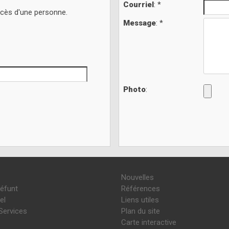
Courriel
: *
écès d'une personne.
Message
: *
Photo
:
Nouvelles
défunt
Références
el
Liens utiles
Services
Plan du site
Carte interactive