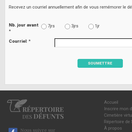
Recevez un courriel annuellement afin de vous remémorer le d
Nb. jour avant
7jrs
3jrs
1jr
*
Courriel
: *
SOUMETTRE
Accueil
Inscrire mon 
Cimetière virtu
Répertoire de 
À propos
Nous suivre sur