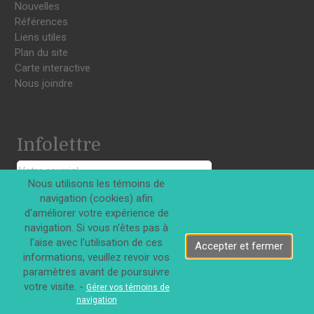
Nouvelles
Références
Liens utiles
Plan du site
Carte interactive
Nous joindre
Infolettre
Nous utilisons les témoins de
S'INSCRIRE
navigation (cookies) afin
d'améliorer votre expérience de
navigation. Si vous n'êtes pas à
l'aise avec l'utilisation de ces
Accepter et fermer
informations, veuillez revoir vos
paramètres avant de poursuivre
Tous droits réservés © Innovations DJD Inc. 2026
votre visite. -
Gérer vos témoins de
navigation
|
Confidentialité
Termes d'utilisation