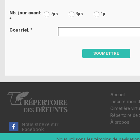
Nb. jour avant
7jrs
3jrs
1jr
*
Courriel
: *
SOUMETTRE
Accueil
Inscrire mon 
Cimetière virtu
Répertoire de 
À propos
Nous suivre sur
Facebook
Nous utilisons les témoins de navigation 