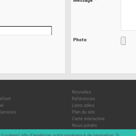
Message
: *
Photo
:
Nouvelles
défunt
Références
el
Liens utiles
Services
Plan du site
Carte interactive
Nous joindre
(cookies) afin d'améliorer votre expérience de navigation. Si