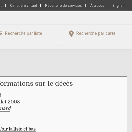
nt
|
Cimetière virtuel
|
Répertoire de services
|
À propos
|
English
Recherche par liste
Recherche par carte
formations sur le décès
8
llet 2008
ouard
Voir la liste ci-bas