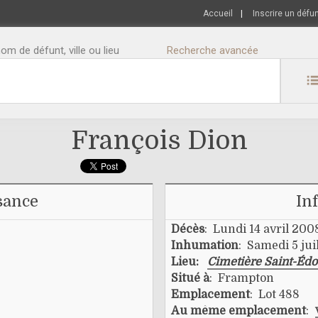
Accueil
|
Inscrire un défu
m de défunt, ville ou lieu
Recherche avancée
François Dion
sance
In
Décès
: Lundi 14 avril 200
Inhumation
: Samedi 5 jui
Lieu:
Cimetière Saint-Éd
Situé à
: Frampton
Emplacement
: Lot 488
Au même emplacement
: