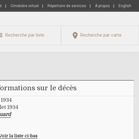
nt
|
Cimetière virtuel
|
Répertoire de services
|
À propos
|
English
Recherche par liste
Recherche par carte
formations sur le décès
 1934
let 1934
ouard
Voir la liste ci-bas