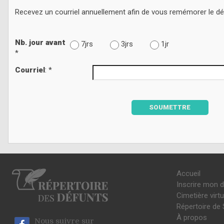
Recevez un courriel annuellement afin de vous remémorer le d
Nb. jour avant
7jrs
3jrs
1jr
*
Courriel
: *
SOUMETTRE
Accueil
Inscrire mon 
Cimetière virtu
Répertoire de 
À propos
Nous suivre sur