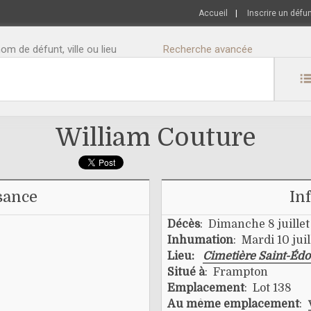
Accueil
|
Inscrire un défu
m de défunt, ville ou lieu
Recherche avancée
William Couture
sance
In
Décès
: Dimanche 8 juillet
Inhumation
: Mardi 10 juil
Lieu:
Cimetière Saint-Éd
Situé à
: Frampton
Emplacement
: Lot 138
Au même emplacement
: