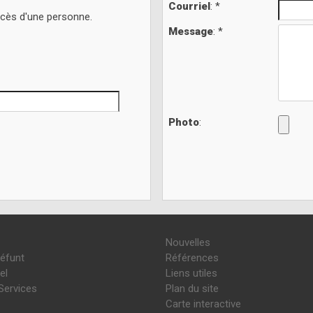
Courriel
: *
écès d'une personne.
Message
: *
Photo
:
Nouvelles
défunt
Références
el
Liens utiles
Services
Plan du site
Carte interactive