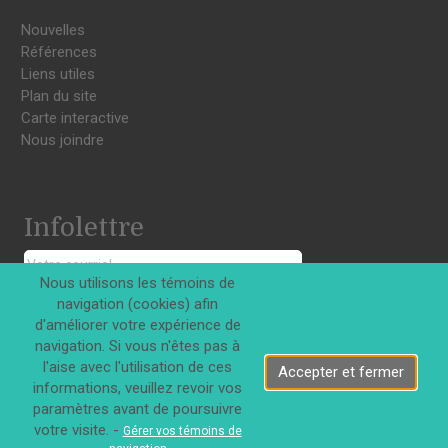
Nouvelles
Références
Liens utiles
Plan du site
Carte interactive
Nous joindre
Infolettre
Nous utilisons les témoins de
S'INSCRIRE
navigation (cookies) afin
d'améliorer votre expérience de
navigation. Si vous n'êtes pas à
l'aise avec l'utilisation de ces
Accepter et fermer
informations, veuillez revoir vos
paramètres avant de poursuivre
Tous droits réservés © Innovations DJD Inc. 2026
votre visite. -
Gérer vos témoins de