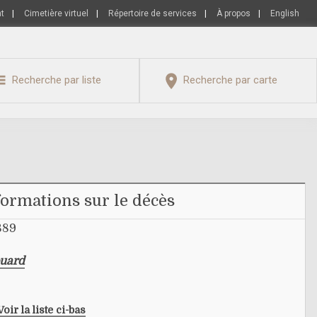
nt
|
Cimetière virtuel
|
Répertoire de services
|
À propos
|
English
Recherche par liste
Recherche par carte
formations sur le décès
1889
ouard
Voir la liste ci-bas