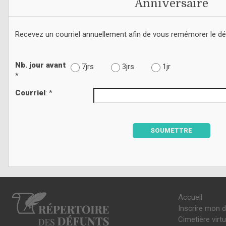
Anniversaire
Recevez un courriel annuellement afin de vous remémorer le d
Nb. jour avant
7jrs
3jrs
1jr
*
Courriel
: *
SOUMETTRE
Accueil
Inscrire mon 
Cimetière virtu