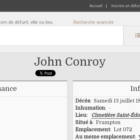
Accueil
|
Inscrire un défu
m de défunt, ville ou lieu
Recherche avancée
John Conroy
sance
In
Décès
: Samedi 13 juillet 
Inhumation
: -
Lieu:
Cimetière Saint-Éd
Situé à
: Frampton
Emplacement
: Lot 072
Au même emplacement
: