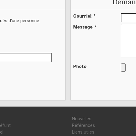
Demand
Courriel
: *
écès d'une personne.
Message
: *
Photo
:
Nouvelles
défunt
Références
el
Liens utiles