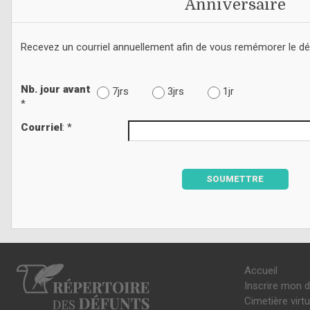
Anniversaire
Recevez un courriel annuellement afin de vous remémorer le d
Nb. jour avant
7jrs
3jrs
1jr
*
Courriel
: *
SOUMETTRE
Accueil
Inscrire mon 
Cimetière virtu