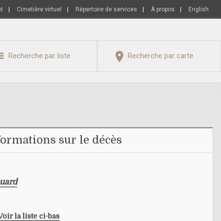
nt
|
Cimetière virtuel
|
Répertoire de services
|
À propos
|
English
Recherche par liste
Recherche par carte
formations sur le décès
ouard
Voir la liste ci-bas