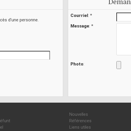
Demand
Courriel
: *
écès d'une personne.
Message
: *
Photo
:
Nouvelles
défunt
Références
el
Liens utiles