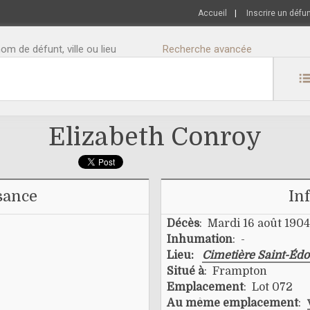
Accueil
|
Inscrire un défu
m de défunt, ville ou lieu
Recherche avancée
Elizabeth Conroy
sance
In
Décès
: Mardi 16 août 1904
Inhumation
: -
Lieu:
Cimetière Saint-Éd
Situé à
: Frampton
Emplacement
: Lot 072
Au même emplacement
: