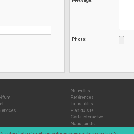
Message
: *
Photo
:
Nouvelles
défunt
Références
el
Liens utiles
Services
Plan du site
Carte interactive
Nous joindre
(cookies) afin d'améliorer votre expérience de navigation. Si