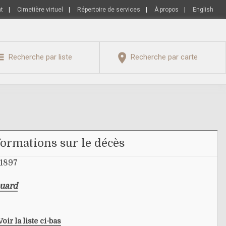
nt
|
Cimetière virtuel
|
Répertoire de services
|
À propos
|
English
Recherche par liste
Recherche par carte
formations sur le décès
 1897
ouard
Voir la liste ci-bas