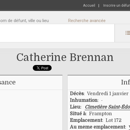
Accueil
|
Inscrire un défu
m de défunt, ville ou lieu
Recherche avancée
Catherine Brennan
sance
In
Décès
: Vendredi 1 janvier
Inhumation
: -
Lieu:
Cimetière Saint-Éd
Situé à
: Frampton
Emplacement
: Lot 172
Au même emplacement
: