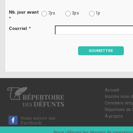
Nb. jour avant
7jrs
3jrs
1jr
*
Courriel
: *
SOUMETTRE
Accueil
Inscrire mon 
Cimetière virtu
Répertoire de 
À propos
Nous suivre sur
Facebook
Nous utilisons les témoins de navigation 