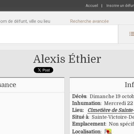
Accueil
|
Inscrire un défu
m de défunt, ville ou lieu
Recherche avancée
Alexis Éthier
sance
In
Décès
: Dimanche 19 octob
Inhumation
: Mercredi 22
Lieu:
Cimetière de Sainte-
Situé à
: Sainte-Victoire-D
Emplacement
: Non spécif
Localisation
: