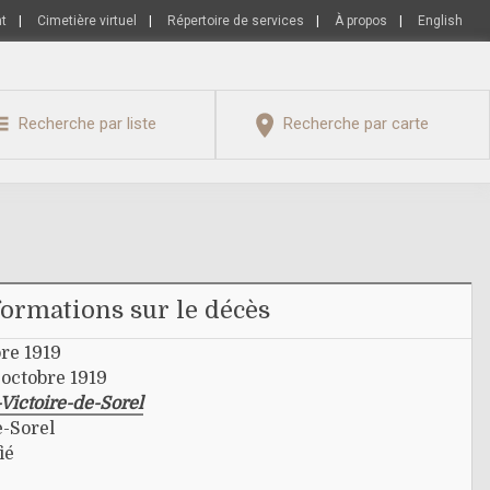
nt
|
Cimetière virtuel
|
Répertoire de services
|
À propos
|
English
Recherche par liste
Recherche par carte
formations sur le décès
re 1919
 octobre 1919
Victoire-de-Sorel
e-Sorel
ié