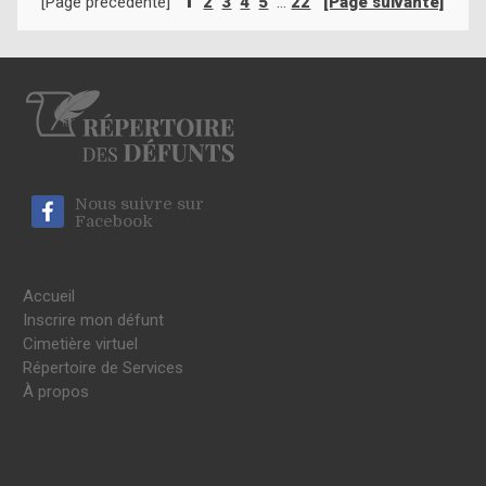
1
[Page précédente]
2
3
4
5
...
22
[Page suivante]
Nous suivre sur
Facebook
Accueil
Inscrire mon défunt
Cimetière virtuel
Répertoire de Services
À propos