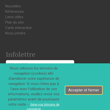
Nouvelles
Références
Liens utiles
Plan du site
Carte interactive
Nous joindre
Infolettre
Nous utilisons les témoins de
S'INSCRIRE
navigation (cookies) afin
d'améliorer votre expérience de
navigation. Si vous n'êtes pas à
l'aise avec l'utilisation de ces
Accepter et fermer
informations, veuillez revoir vos
paramètres avant de poursuivre
Tous droits réservés © Innovations DJD Inc. 2026
votre visite. -
Gérer vos témoins de
navigation