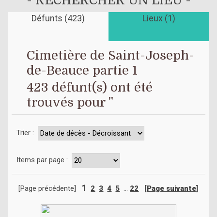
- RECHERCHER UN LIEU -
Défunts (423)
Lieux (1)
Cimetière de Saint-Joseph-
de-Beauce partie 1
423 défunt(s) ont été
trouvés pour ''
Trier :
Items par page :
1
[Page précédente]
2
3
4
5
...
22
[Page suivante]