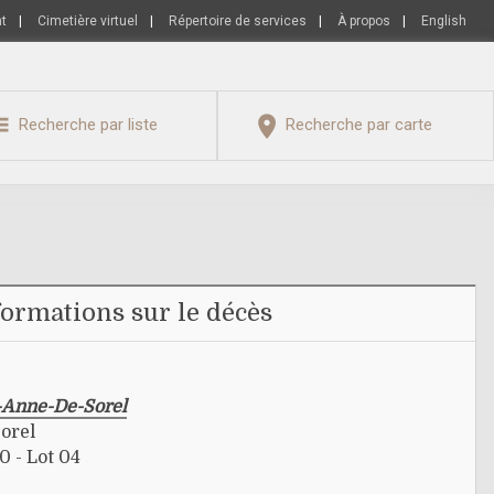
nt
|
Cimetière virtuel
|
Répertoire de services
|
À propos
|
English
Recherche par liste
Recherche par carte
formations sur le décès
e-Anne-De-Sorel
orel
0 - Lot 04