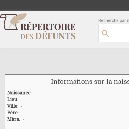
Recherche par no
Informations sur la nais
Naissance
: -
Lieu
: -
Ville
: -
Père
: -
Mère
: -