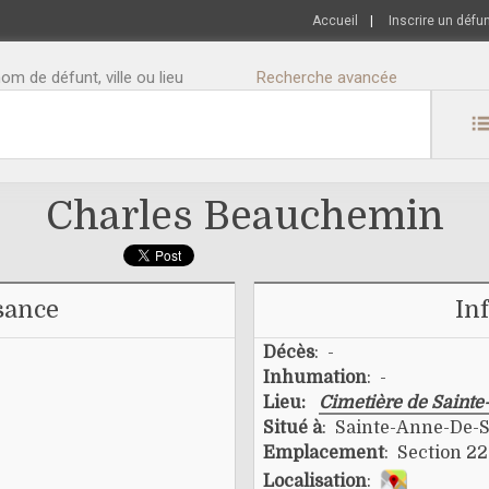
Accueil
|
Inscrire un défu
m de défunt, ville ou lieu
Recherche avancée
Charles Beauchemin
sance
In
Décès
: -
Inhumation
: -
Lieu:
Cimetière de Saint
Situé à
: Sainte-Anne-De-S
Emplacement
: Section 22
Localisation
: