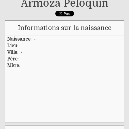
Armoza Péloquin
Informations sur la naissance
Naissance
: -
Lieu
: -
Ville
: -
Père
: -
Mère
: -