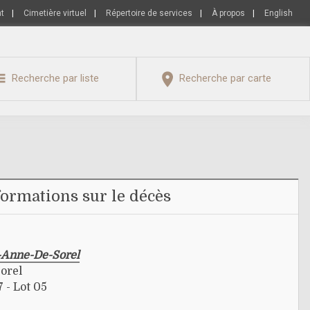
nt
|
Cimetière virtuel
|
Répertoire de services
|
À propos
|
English
Recherche par liste
Recherche par carte
formations sur le décès
e-Anne-De-Sorel
orel
7 - Lot 05