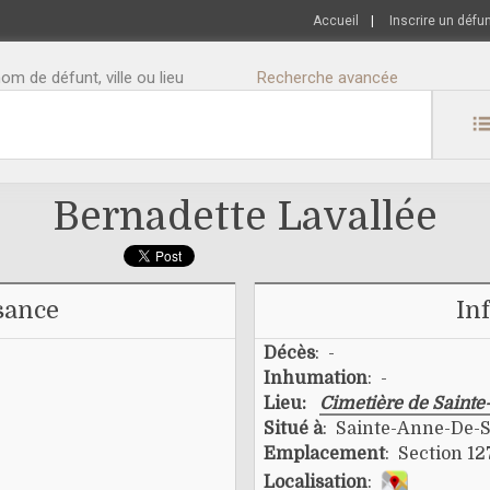
Accueil
|
Inscrire un défu
m de défunt, ville ou lieu
Recherche avancée
Bernadette Lavallée
sance
In
Décès
: -
Inhumation
: -
Lieu:
Cimetière de Saint
Situé à
: Sainte-Anne-De-S
Emplacement
: Section 12
Localisation
: