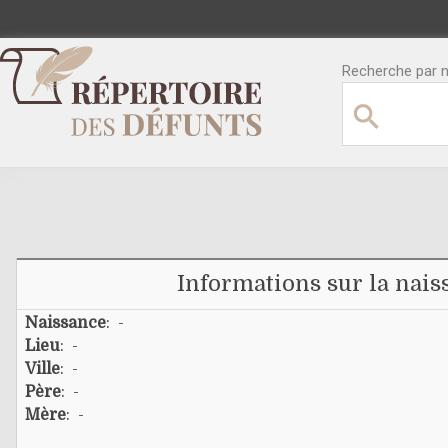
Recherche par no
Informations sur la nais
Naissance
: -
Lieu
: -
Ville
: -
Père
: -
Mère
: -