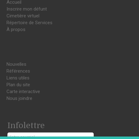
Accueil
Inscrire mon défunt
Cimetière virtuel
Répertoire de Services
À propos
Nouvelles
Références
Liens utiles
Plan du site
Carte interactive
Nous joindre
Infolettre