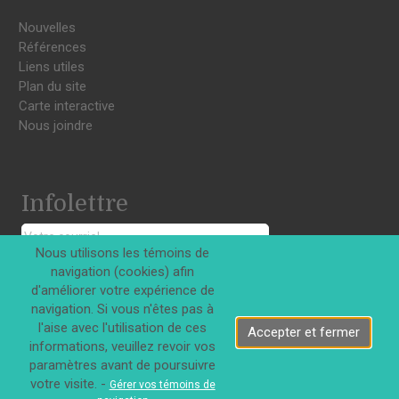
Nouvelles
Références
Liens utiles
Plan du site
Carte interactive
Nous joindre
Infolettre
Nous utilisons les témoins de
S'INSCRIRE
navigation (cookies) afin
d'améliorer votre expérience de
navigation. Si vous n'êtes pas à
l'aise avec l'utilisation de ces
Accepter et fermer
informations, veuillez revoir vos
paramètres avant de poursuivre
Tous droits réservés © Innovations DJD Inc. 2026
votre visite. -
Gérer vos témoins de